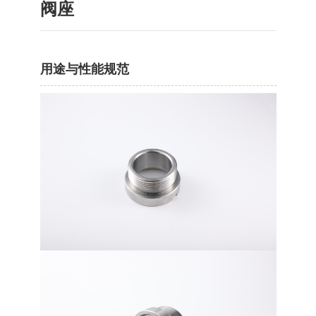
阀座
用途与性能规范