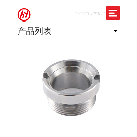
您的位置：
首页
/
产品中心
/
产品列表